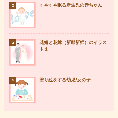
すやすや眠る新生児の赤ちゃん
2
花婿と花嫁（新郎新婦）のイラス
3
ト１
塗り絵をする幼児/女の子
4