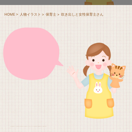
HOME
>
人物イラスト
>
保育士
>
吹き出しと女性保育士さん
吹き出しと女性保育士さんのイラストです。可愛い笑顔で手を上げ、片手には猫の指人形をはめていて、幼児向け保育士さんのイメージです。明るいカラーのイラストですので、保育の紹介やお知らせなど、保育場面で幅広くお使いください。背景が透明なPNG素材です。