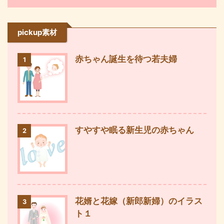
pickup素材
赤ちゃん誕生を待つ若夫婦
1
すやすや眠る新生児の赤ちゃん
2
花婿と花嫁（新郎新婦）のイラス
3
ト１