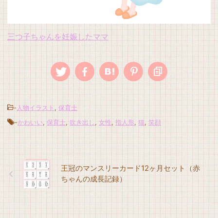
三つ子ちゃんを妊娠したママ
-
人物イラスト
,
保育士
-
かわいい
,
保育士
,
吹き出し
,
女性
,
指人形
,
猫
,
笑顔
王冠のマンスリーカード12ヶ月セット（赤
ちゃんの成長記録）