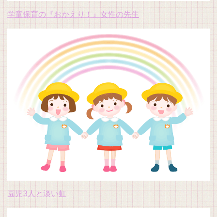
学童保育の『おかえり！』女性の先生
園児3人と淡い虹