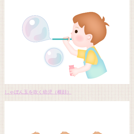
しゃぼん玉を吹く幼児（横顔）