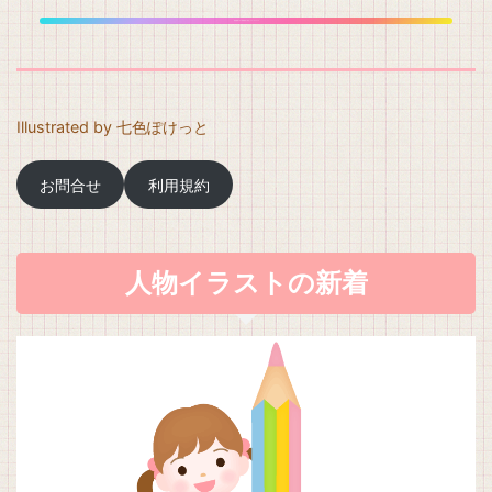
背景透明PNG 利用規約に同意してdownload
Illustrated by 七色ぽけっと
お問合せ
利用規約
人物イラストの新着