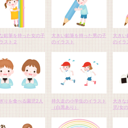
な鉛筆を持った女の子
大きい鉛筆を持った男の子
大きい
ラスト２
のイラスト
のイラ
ぎりを食べる園児2人
持久走の小学生のイラスト
大きな
（白黒あり）
児/女