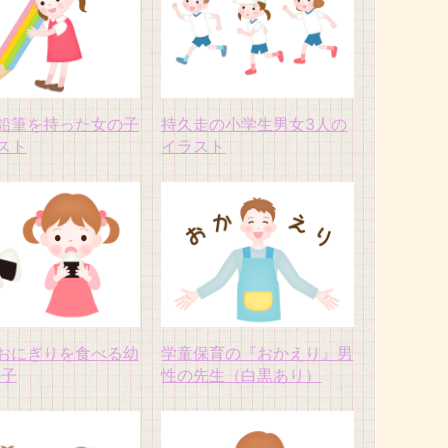
鉛筆を持った女の子
持久走の小学生男女3人の
スト
イラスト
おにぎりを食べる幼
学童保育の『おかえり』男
の子
性の先生（白黒あり）