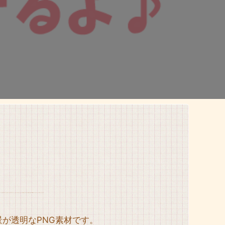
す。子ども用のエプロンと、頭にはバンダナをつけています。『おてつだい できるよ♪』とタイトル文字が入っています。夏休みの生活や子供関連のいろいろなコンテンツでお使いくださいませ。
景が透明なPNG素材です。