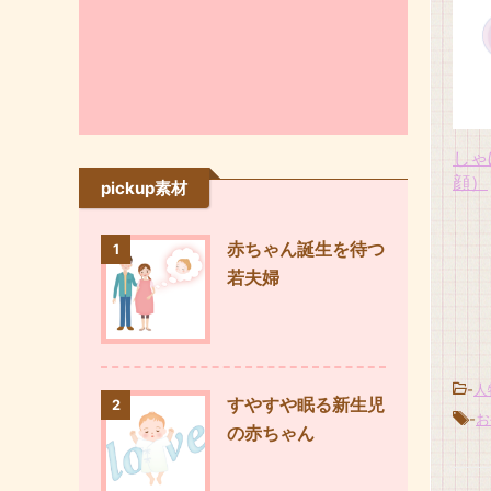
しゃ
顔）
pickup素材
赤ちゃん誕生を待つ
1
若夫婦
-
人
すやすや眠る新生児
2
-
お
の赤ちゃん