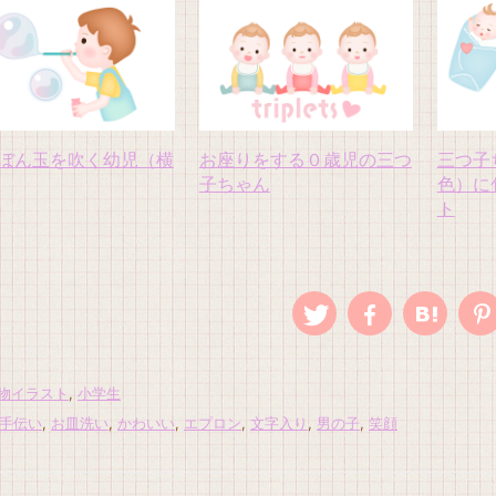
ぼん玉を吹く幼児（横
お座りをする０歳児の三つ
三つ子
子ちゃん
色）に
ト
物イラスト
,
小学生
手伝い
,
お皿洗い
,
かわいい
,
エプロン
,
文字入り
,
男の子
,
笑顔