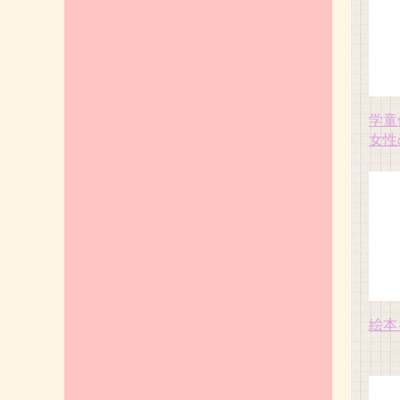
学童
女性
絵本