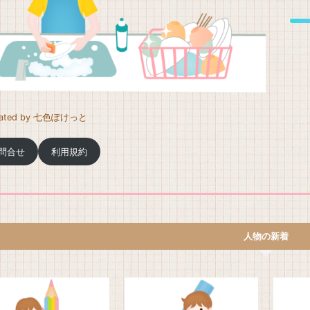
strated by 七色ぽけっと
問合せ
利用規約
人物の新着