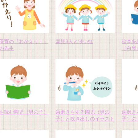
保育の『おかえり！』
園児3人と淡い虹
絵本を
の先生
（白黒
を読む園児（男の子）
歯磨きをする園児（男の
歯磨き
子）と吹き出しのイラスト
子）の