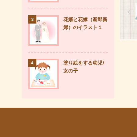
花婿と花嫁（新郎新
3
婦）のイラスト１
塗り絵をする幼児/
4
女の子