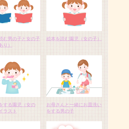
読む男の子と女の子
絵本を読む園児（女の子）
あり）
をする園児（女の
お母さんと一緒にお皿洗い
イラスト
をする男の子