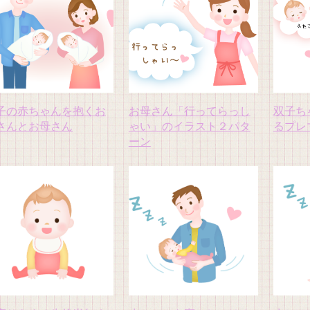
子の赤ちゃんを抱くお
お母さん「行ってらっし
双子ち
さんとお母さん
ゃい」のイラスト２パタ
るプレ
ーン