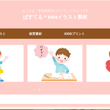
おこさま・学童保育向けコンテンツをどうぞ♪
ぱすてる＊kidsイラスト素材
スト
保育素材
KIDSプリント