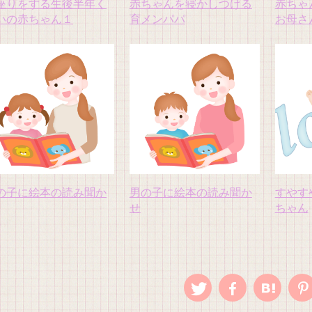
座りをする生後半年く
赤ちゃんを寝かしつける
赤ちゃ
いの赤ちゃん１
育メンパパ
お母さ
の子に絵本の読み聞か
男の子に絵本の読み聞か
すやす
せ
ちゃん