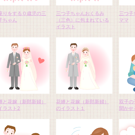
座りをする０歳児の三
三つ子ちゃんおくるみ
三つ子
子ちゃん
（三色）に包まれている
ママ
イラスト
婿と花嫁（新郎新婦）
花婿と花嫁（新郎新婦）
双子の
イラスト2
のイラスト１
聞かせ