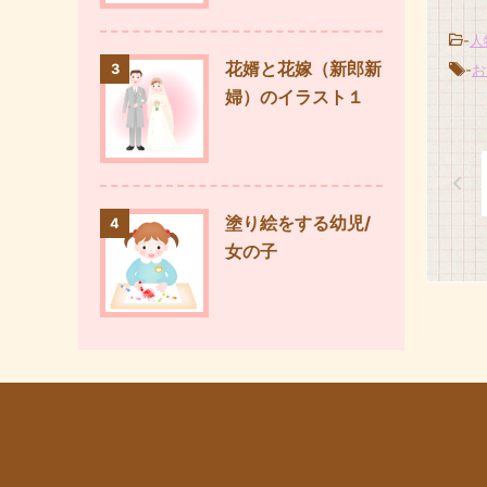
-
人
花婿と花嫁（新郎新
-
お
3
婦）のイラスト１
塗り絵をする幼児/
4
女の子