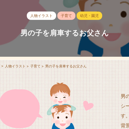
人物イラスト
子育て
幼児・園児
男の子を肩車するお父さん
E
>
人物イラスト
>
子育て
>
男の子を肩車するお父さん
男
シ
す
背