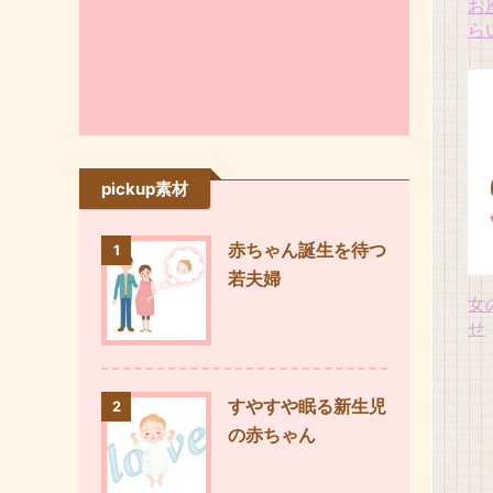
お
ら
pickup素材
赤ちゃん誕生を待つ
1
若夫婦
女
せ
すやすや眠る新生児
2
の赤ちゃん