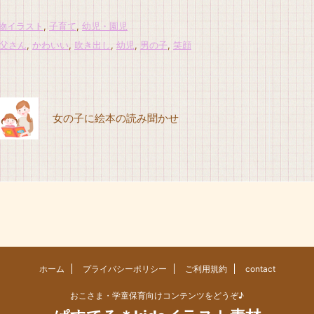
物イラスト
,
子育て
,
幼児・園児
父さん
,
かわいい
,
吹き出し
,
幼児
,
男の子
,
笑顔
女の子に絵本の読み聞かせ
ホーム
プライバシーポリシー
ご利用規約
contact
おこさま・学童保育向けコンテンツをどうぞ♪