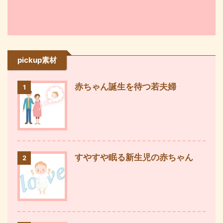
pickup素材
赤ちゃん誕生を待つ若夫婦
1
すやすや眠る新生児の赤ちゃん
2