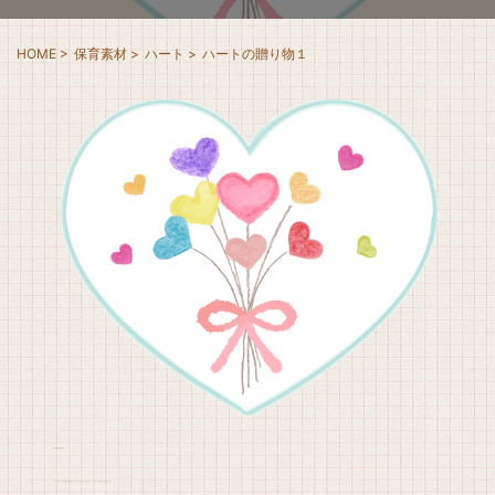
HOME
>
保育素材
>
ハート
>
ハートの贈り物１
水彩の手描き素材です。
ハートの中にハートの花束は、贈り物のイメージアイコンなどにも使えます。バレンタインは母の日などにどうぞ♪