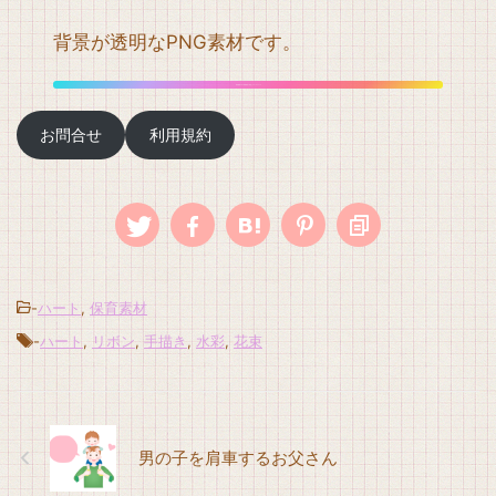
背景が透明なPNG素材です。
背景透明PNG 利用規約に同意してdownload
お問合せ
利用規約
-
ハート
,
保育素材
-
ハート
,
リボン
,
手描き
,
水彩
,
花束
男の子を肩車するお父さん