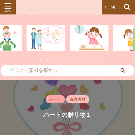
HOME
ぱすてる＊kidsイラスト素材
ハート
保育素材
ハートの贈り物１