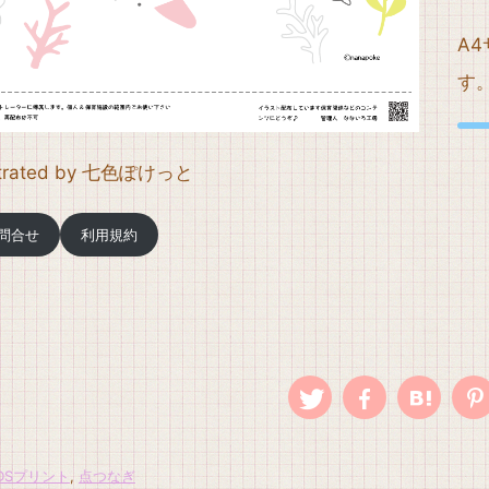
A
す
ustrated by 七色ぽけっと
問合せ
利用規約
IDSプリント
,
点つなぎ