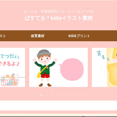
おこさま・学童保育向けコンテンツをどうぞ♪
ぱすてる＊kidsイラスト素材
スト
保育素材
KIDSプリント