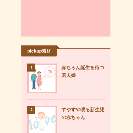
pickup素材
赤ちゃん誕生を待つ
1
若夫婦
すやすや眠る新生児
2
の赤ちゃん