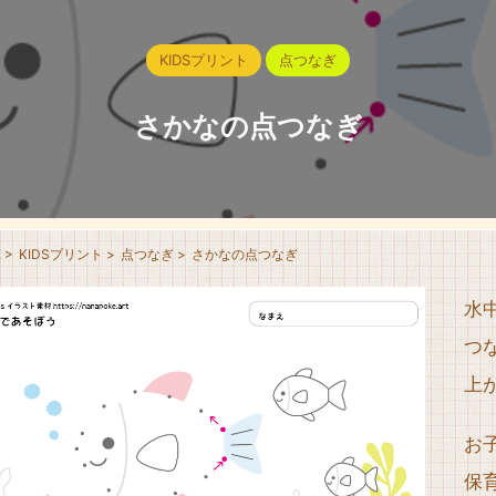
KIDSプリント
点つなぎ
さかなの点つなぎ
E
>
KIDSプリント
>
点つなぎ
>
さかなの点つなぎ
水
つ
上
お
保