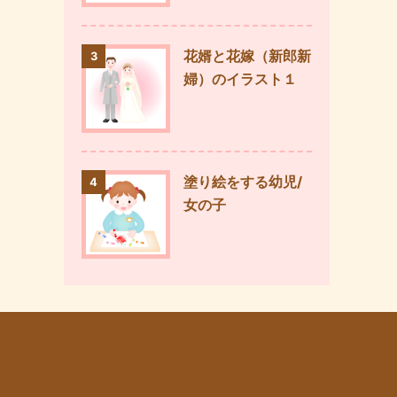
花婿と花嫁（新郎新
3
婦）のイラスト１
塗り絵をする幼児/
4
女の子