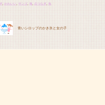
DF
,
かわいい
,
サンゴ
,
海
,
点つなぎ
,
魚
青いシロップのかき氷と女の子