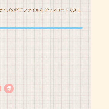
4サイズのPDFファイルをダウンロードできま
。
利用規約に同意してdownload