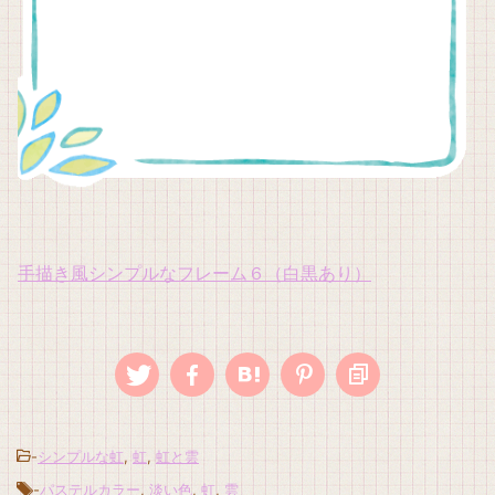
手描き風シンプルなフレーム６（白黒あり）
-
シンプルな虹
,
虹
,
虹と雲
-
パステルカラー
,
淡い色
,
虹
,
雲