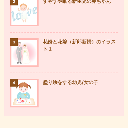
すやすや眠る新生児の赤ちゃん
2
花婿と花嫁（新郎新婦）のイラス
3
ト１
塗り絵をする幼児/女の子
4