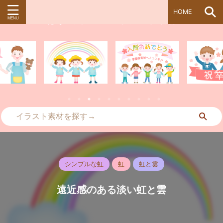
HOME
ぱすてる＊kidsイラスト素材
シンプルな虹
虹
虹と雲
遠近感のある淡い虹と雲