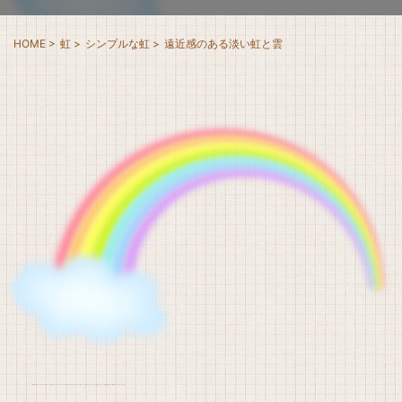
HOME
>
虹
>
シンプルな虹
>
遠近感のある淡い虹と雲
遠近感のある虹『ぼかし加工の淡い色』と淡い雲のイラストです。パステルカラーの優しい印象になりますので、お子様向け、ほのぼのとしたコンテンツなどにお使いください。背景が透明なPNG画像をdownloadできます。