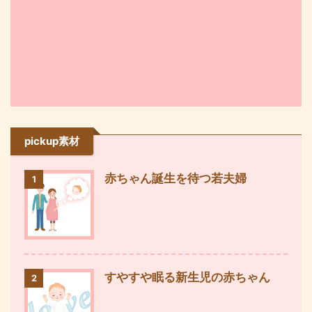
pickup素材
赤ちゃん誕生を待つ若夫婦
1
すやすや眠る新生児の赤ちゃん
2