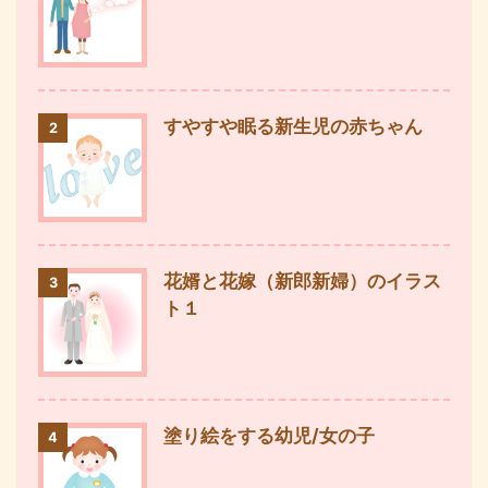
すやすや眠る新生児の赤ちゃん
2
花婿と花嫁（新郎新婦）のイラス
3
ト１
塗り絵をする幼児/女の子
4