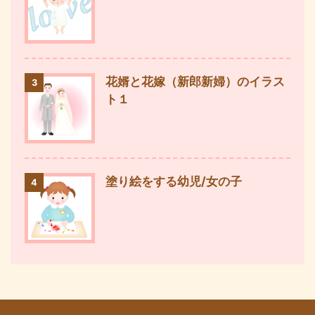
花婿と花嫁（新郎新婦）のイラス
3
ト１
塗り絵をする幼児/女の子
4