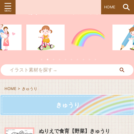
HOME
ぱすてる＊kidsイラスト素材
HOME
>
きゅうり
きゅうり
ぬりえで食育【野菜】きゅうり