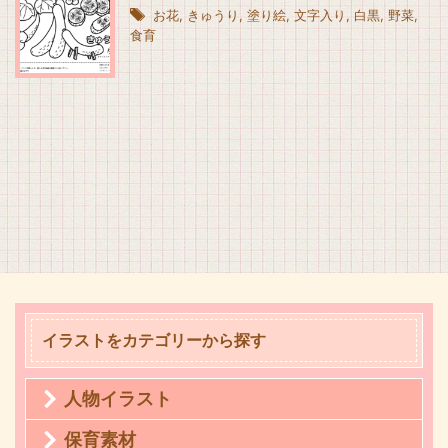
お花
,
きゅうり
,
塗り絵
,
文字入り
,
白黒
,
野菜
,
食育
イラストをカテゴリーから探す
人物イラスト
保育素材