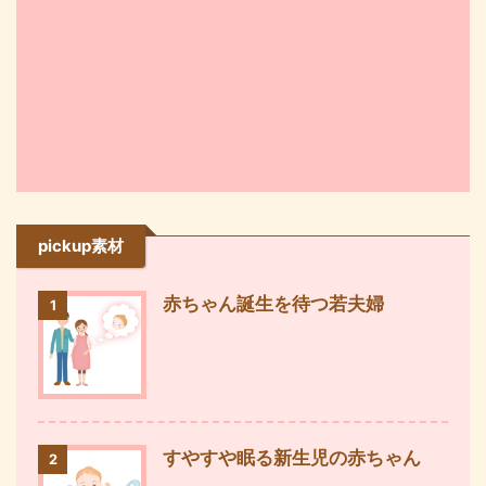
pickup素材
赤ちゃん誕生を待つ若夫婦
1
すやすや眠る新生児の赤ちゃん
2