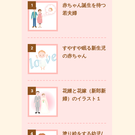
赤ちゃん誕生を待つ
1
若夫婦
すやすや眠る新生児
2
の赤ちゃん
花婿と花嫁（新郎新
3
婦）のイラスト１
塗り絵をする幼児/
4