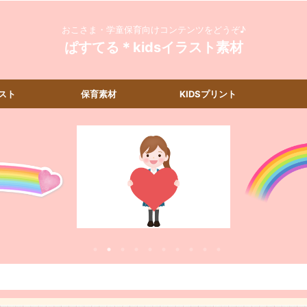
おこさま・学童保育向けコンテンツをどうぞ♪
ぱすてる＊kidsイラスト素材
スト
保育素材
KIDSプリント