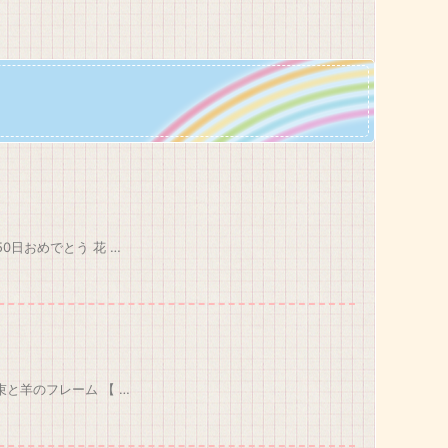
0日おめでとう 花 …
と羊のフレーム 【 …