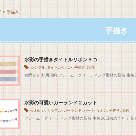
E
>
手描き
手描き
水彩の手描きタイトルリボン３つ
シンプル
,
タイトルリボン
,
手描き
,
水彩
お問合せ 利用規約 フレーム・グリーティング素材の新着 生後5
水彩の可愛いガーランド２カット
かわいい
,
カラフル
,
ガーランド
,
ハート
,
リボン
,
手描き
,
水彩
フレーム・グリーティング素材の新着 生後50日おめでとう 花束