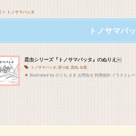
E
>
トノサマバッタ
トノサマバ
昆虫シリーズ『トノサマバッタ』のぬりえ￼
トノサマバッタ
,
塗り絵
,
昆虫
,
白黒
★ Illustrated by のぐち さき お問合せ 利用規約 イラストレー