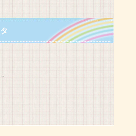
ッタ
 …