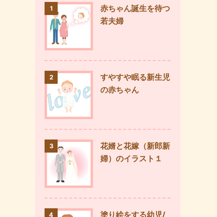
赤ちゃん誕生を待つ
1
若夫婦
すやすや眠る新生児
2
の赤ちゃん
花婿と花嫁（新郎新
3
婦）のイラスト１
塗り絵をする幼児/
4