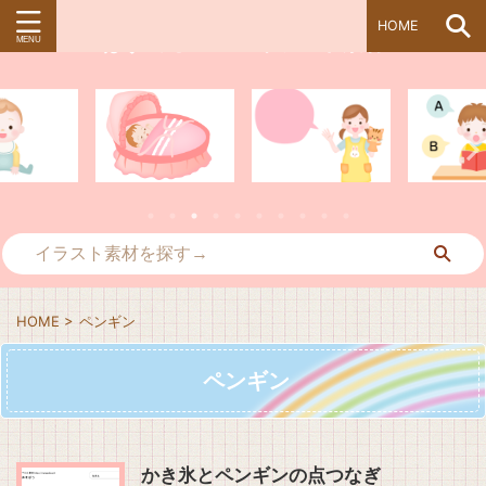
HOME
ぱすてる＊kidsイラスト素材
HOME
>
ペンギン
ペンギン
かき氷とペンギンの点つなぎ