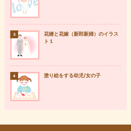
花婿と花嫁（新郎新婦）のイラス
3
ト１
塗り絵をする幼児/女の子
4