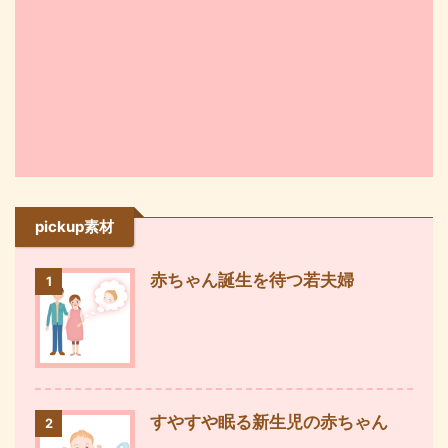
pickup素材
赤ちゃん誕生を待つ若夫婦
1
すやすや眠る新生児の赤ちゃん
2