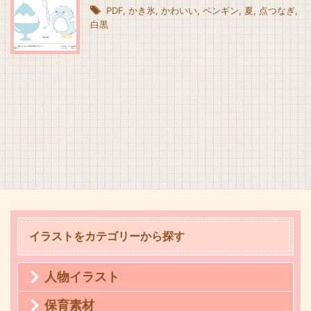
PDF
,
かき氷
,
かわいい
,
ペンギン
,
夏
,
点つなぎ
,
白黒
イラストをカテゴリーから探す
人物イラスト
保育素材