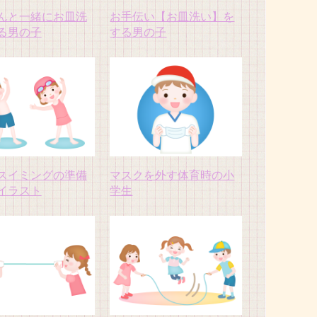
んと一緒にお皿洗
お手伝い【お皿洗い】を
る男の子
する男の子
スイミングの準備
マスクを外す体育時の小
イラスト
学生