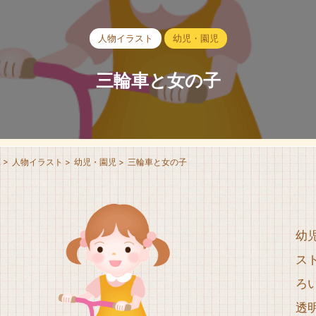
人物イラスト
幼児・園児
三輪車と女の子
E
>
人物イラスト
>
幼児・園児
>
三輪車と女の子
幼
ス
ろ
透