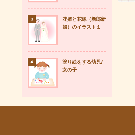
花婿と花嫁（新郎新
3
婦）のイラスト１
塗り絵をする幼児/
4
女の子