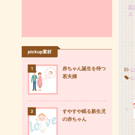
音
ト
pickup素材
赤ちゃん誕生を待つ
1
-
人
若夫婦
-
か
すやすや眠る新生児
2
の赤ちゃん