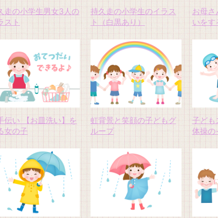
久走の小学生男女3人の
持久走の小学生のイラス
お母さ
ラスト
ト（白黒あり）
いをす
手伝い 【お皿洗い】を
虹背景と笑顔の子どもグ
子ども
る女の子
ループ
体操の