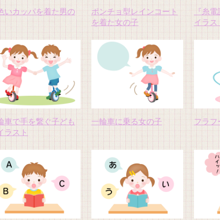
色いカッパを着た男の
ポンチョ型レインコート
『糸電
を着た女の子
イラス
輪車で手を繋ぐ子ども
一輪車に乗る女の子
フラフ
イラスト