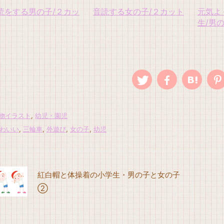
読をする男の子/２カッ
音読する女の子/２カット
元気よ
生/男
物イラスト
,
幼児・園児
わいい
,
三輪車
,
外遊び
,
女の子
,
幼児
紅白帽と体操着の小学生・男の子と女の子
②