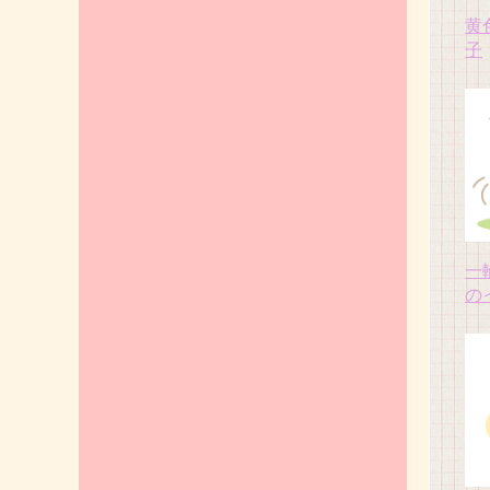
黄
子
一
の