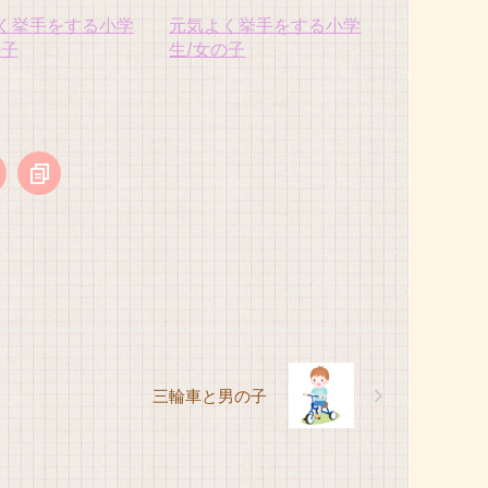
く挙手をする小学
元気よく挙手をする小学
の子
生/女の子
三輪車と男の子