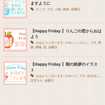
ますように
カップ
,
ブタ
,
小鳥
,
挨拶
,
金曜日
【Happy Friday 】りんごの窓からおは
よう
おはようございます
,
かわいい
,
りんご
,
ブタ
,
挨
拶
,
果物
,
窓
,
金曜日
【Happy Friday 】朝の挨拶のイラス
ト
おはようございます
,
かわいい
,
ブタ
,
吹き出し
,
文字入り
,
金曜日