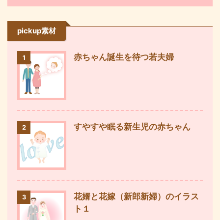
pickup素材
赤ちゃん誕生を待つ若夫婦
1
すやすや眠る新生児の赤ちゃん
2
花婿と花嫁（新郎新婦）のイラス
3
ト１