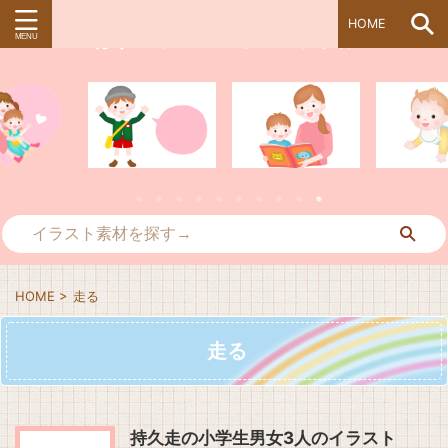
HOME
ぱすてる＊kidsイラスト素材
HOME
>
走る
走る
持久走の小学生男女3人のイラスト