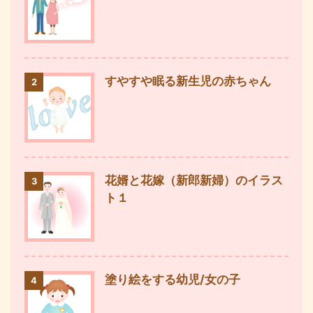
すやすや眠る新生児の赤ちゃん
2
花婿と花嫁（新郎新婦）のイラス
3
ト１
塗り絵をする幼児/女の子
4