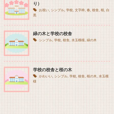
り）
お祝い
,
シンプル
,
学校
,
文字枠
,
春
,
校舎
,
桜
,
白
黒
緑の木と学校の校舎
シンプル
,
学校
,
校舎
,
水玉模様
,
緑の木
学校の校舎と桜の木
かわいい
,
シンプル
,
学校
,
校舎
,
桜の木
,
水玉模
様