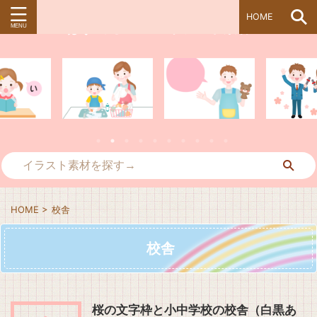
HOME
ぱすてる＊kidsイラスト素材
HOME
>
校舎
校舎
桜の文字枠と小中学校の校舎（白黒あ