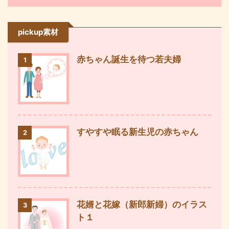
pickup素材
赤ちゃん誕生を待つ若夫婦
1
すやすや眠る新生児の赤ちゃん
2
花婿と花嫁（新郎新婦）のイラス
3
ト１