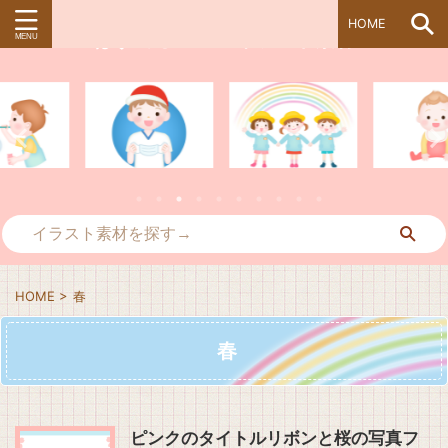
HOME
ぱすてる＊kidsイラスト素材
HOME
>
春
春
ピンクのタイトルリボンと桜の写真フ