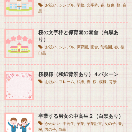
お祝い
,
シンプル
,
学校
,
文字枠
,
春
,
校舎
,
桜
,
白
黒
桜の文字枠と保育園の園舎（白黒あ
り）
お祝い
,
シンプル
,
保育園
,
園舎
,
幼稚園
,
春
,
桜
,
白黒
桜模様（和紙背景あり）４パターン
お祝い
,
フレーム
,
和紙
,
春
,
桜
,
模様
,
背景
卒業する男女の中高生２（白黒あり）
かわいい
,
中高生
,
卒業
,
卒業証書
,
女の子
,
春
,
桜
,
男の子
,
白黒