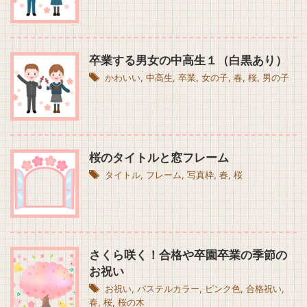
卒業する男女の中高生１（白黒あり）
かわいい
,
中高生
,
卒業
,
女の子
,
春
,
桜
,
男の子
桜のタイトルと窓フレーム
タイトル
,
フレーム
,
写真枠
,
春
,
桜
さくら咲く！合格や卒園卒業の季節の
お祝い
お祝い
,
パステルカラー
,
ピンク色
,
合格祝い
,
春
,
桜
,
桜の木